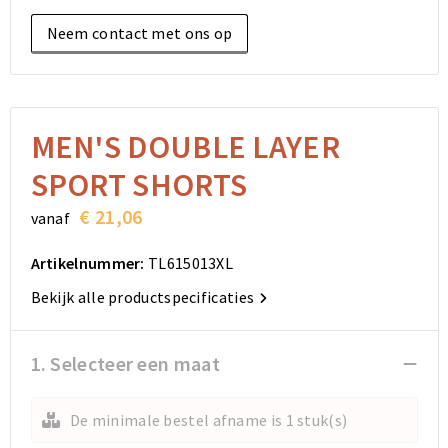
Elektronica, Gadgets en USB
Reistassensets
Bodywarmers
Reistassensets
Overhemden
Neem contact met ons op
Sleutelhangers en Lanyards
Goodiebags
Kleding sets
Goodiebags
Jassen
Anti-stress
Golftassen
Golftassen
Broeken en Rokken
MEN'S DOUBLE LAYER
Lampen en Gereedschap
Opvouwbare tassen
Opvouwbare tassen
Schoenen
SPORT SHORTS
Aanstekers
Autotassen
Autotassen
€ 21,06
vanaf
Snoepgoed
Matrozentassen
Matrozentassen
Artikelnummer:
TL615013XL
Bekijk alle productspecificaties
Sinterklaas
Schoudertassen
Schoudertassen
Rugzakken
Rugzakken
1. Selecteer een maat
Accessoires voor tassen
Accessoires voor tassen
De minimale bestel afname is 1 stuk(s)