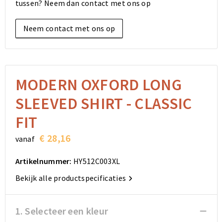
tussen? Neem dan contact met ons op
Elektronica, Gadgets en USB
Reistassensets
Bodywarmers
Reistassensets
Overhemden
Neem contact met ons op
Sleutelhangers en Lanyards
Goodiebags
Kleding sets
Goodiebags
Jassen
Anti-stress
Golftassen
Golftassen
Broeken en Rokken
Lampen en Gereedschap
Opvouwbare tassen
Opvouwbare tassen
Schoenen
MODERN OXFORD LONG
SLEEVED SHIRT - CLASSIC
Aanstekers
Autotassen
Autotassen
FIT
Snoepgoed
Matrozentassen
Matrozentassen
€ 28,16
vanaf
Sinterklaas
Schoudertassen
Schoudertassen
Artikelnummer:
HY512C003XL
Rugzakken
Rugzakken
Bekijk alle productspecificaties
Accessoires voor tassen
Accessoires voor tassen
1. Selecteer een kleur