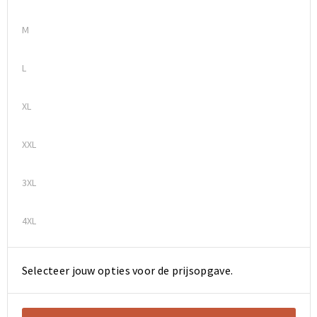
M
Sporttassen
Sporttassen
Toilettassen
Toilettassen
L
Documententassen
Documententassen
XL
Heuptassen
Heuptassen
XXL
Boodschappentassen
Boodschappentassen
3XL
4XL
Selecteer jouw opties voor de prijsopgave.