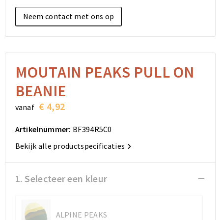
Elektronica, Gadgets en USB
Reistassensets
Bodywarmers
Reistassensets
Overhemden
Neem contact met ons op
Sleutelhangers en Lanyards
Goodiebags
Kleding sets
Goodiebags
Jassen
Anti-stress
Golftassen
Golftassen
Broeken en Rokken
MOUTAIN PEAKS PULL ON
Lampen en Gereedschap
Opvouwbare tassen
Opvouwbare tassen
Schoenen
BEANIE
Aanstekers
Autotassen
Autotassen
€ 4,92
vanaf
Snoepgoed
Matrozentassen
Matrozentassen
Artikelnummer:
BF394R5C0
Bekijk alle productspecificaties
Sinterklaas
Schoudertassen
Schoudertassen
Rugzakken
Rugzakken
1. Selecteer een kleur
Accessoires voor tassen
Accessoires voor tassen
ALPINE PEAKS