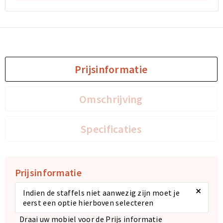
Sporttassen
Sporttassen
Toilettassen
Toilettassen
Prijsinformatie
Documententassen
Documententassen
Heuptassen
Heuptassen
Omschrijving
Boodschappentassen
Boodschappentassen
Specificaties
Prijsinformatie
×
Indien de staffels niet aanwezig zijn moet je
eerst een optie hierboven selecteren
Draai uw mobiel voor de Prijs informatie