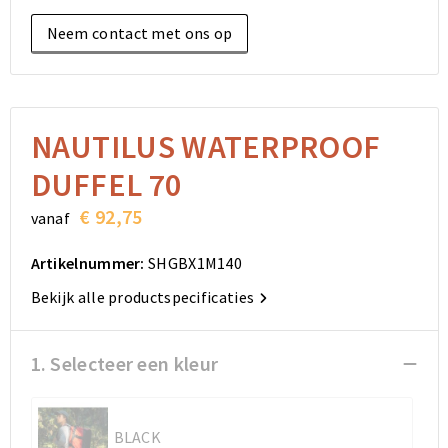
Elektronica, Gadgets en USB
Reistassensets
Bodywarmers
Reistassensets
Overhemden
Neem contact met ons op
Sleutelhangers en Lanyards
Goodiebags
Kleding sets
Goodiebags
Jassen
Anti-stress
Golftassen
Golftassen
Broeken en Rokken
NAUTILUS WATERPROOF
Lampen en Gereedschap
Opvouwbare tassen
Opvouwbare tassen
Schoenen
DUFFEL 70
Aanstekers
Autotassen
Autotassen
€ 92,75
vanaf
Snoepgoed
Matrozentassen
Matrozentassen
Artikelnummer:
SHGBX1M140
Bekijk alle productspecificaties
Sinterklaas
Schoudertassen
Schoudertassen
Rugzakken
Rugzakken
1. Selecteer een kleur
Accessoires voor tassen
Accessoires voor tassen
BLACK