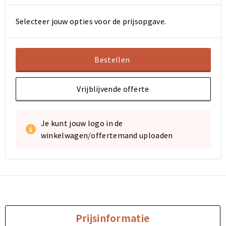
Selecteer jouw opties voor de prijsopgave.
Sporttassen
Sporttassen
Toilettassen
Toilettassen
Bestellen
Documententassen
Documententassen
Vrijblijvende offerte
Heuptassen
Heuptassen
Boodschappentassen
Boodschappentassen
Je kunt jouw logo in de
winkelwagen/offertemand uploaden
Prijsinformatie