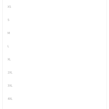
XS
S
M
L
XL
2XL
3XL
4XL