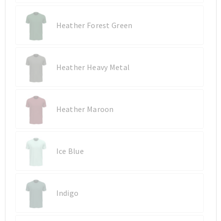
Sporttassen
Sporttassen
Heather Forest Green
Toilettassen
Toilettassen
Heather Heavy Metal
Documententassen
Documententassen
Heuptassen
Heuptassen
Heather Maroon
Boodschappentassen
Boodschappentassen
Ice Blue
Indigo