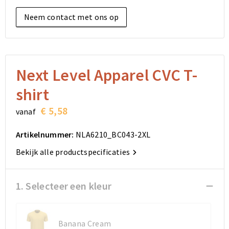
Elektronica, Gadgets en USB
Reistassensets
Bodywarmers
Reistassensets
Overhemden
Neem contact met ons op
Sleutelhangers en Lanyards
Goodiebags
Kleding sets
Goodiebags
Jassen
Anti-stress
Golftassen
Golftassen
Broeken en Rokken
Next Level Apparel CVC T-
Lampen en Gereedschap
Opvouwbare tassen
Opvouwbare tassen
Schoenen
shirt
Aanstekers
Autotassen
Autotassen
€ 5,58
vanaf
Snoepgoed
Matrozentassen
Matrozentassen
Artikelnummer:
NLA6210_BC043-2XL
Bekijk alle productspecificaties
Sinterklaas
Schoudertassen
Schoudertassen
Rugzakken
Rugzakken
1. Selecteer een kleur
Accessoires voor tassen
Accessoires voor tassen
Banana Cream