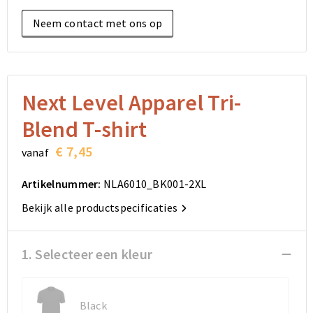
Elektronica, Gadgets en USB
Reistassensets
Bodywarmers
Reistassensets
Overhemden
Neem contact met ons op
Sleutelhangers en Lanyards
Goodiebags
Kleding sets
Goodiebags
Jassen
Anti-stress
Golftassen
Golftassen
Broeken en Rokken
Next Level Apparel Tri-
Lampen en Gereedschap
Opvouwbare tassen
Opvouwbare tassen
Schoenen
Blend T-shirt
Aanstekers
Autotassen
Autotassen
€ 7,45
vanaf
Snoepgoed
Matrozentassen
Matrozentassen
Artikelnummer:
NLA6010_BK001-2XL
Bekijk alle productspecificaties
Sinterklaas
Schoudertassen
Schoudertassen
Rugzakken
Rugzakken
1. Selecteer een kleur
Accessoires voor tassen
Accessoires voor tassen
Black