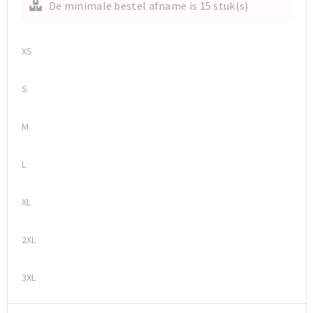
De minimale bestel afname is 15 stuk(s)
XS
S
M
L
XL
2XL
3XL