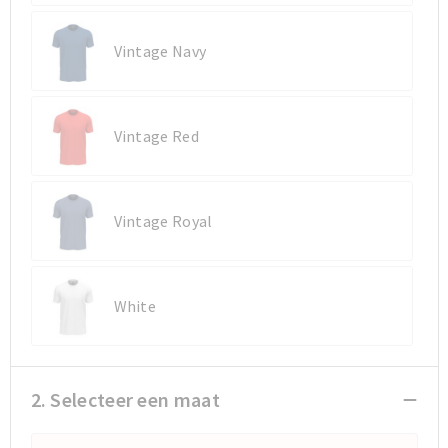
Sporttassen
Sporttassen
Vintage Navy
Toilettassen
Toilettassen
Vintage Red
Documententassen
Documententassen
Heuptassen
Heuptassen
Vintage Royal
Boodschappentassen
Boodschappentassen
White
2. Selecteer een maat