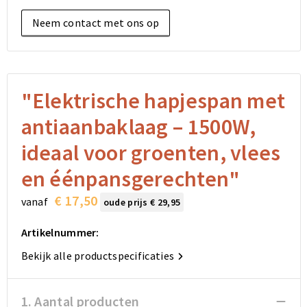
Elektronica, Gadgets en USB
Reistassensets
Bodywarmers
Reistassensets
Overhemden
Neem contact met ons op
Sleutelhangers en Lanyards
Goodiebags
Kleding sets
Goodiebags
Jassen
Anti-stress
Golftassen
Golftassen
Broeken en Rokken
"Elektrische hapjespan met
Lampen en Gereedschap
Opvouwbare tassen
Opvouwbare tassen
Schoenen
antiaanbaklaag – 1500W,
Aanstekers
Autotassen
Autotassen
ideaal voor groenten, vlees
en éénpansgerechten"
Snoepgoed
Matrozentassen
Matrozentassen
€ 17,50
vanaf
oude prijs
€
29,95
Sinterklaas
Schoudertassen
Schoudertassen
Artikelnummer:
Rugzakken
Rugzakken
Bekijk alle productspecificaties
Accessoires voor tassen
Accessoires voor tassen
1. Aantal producten