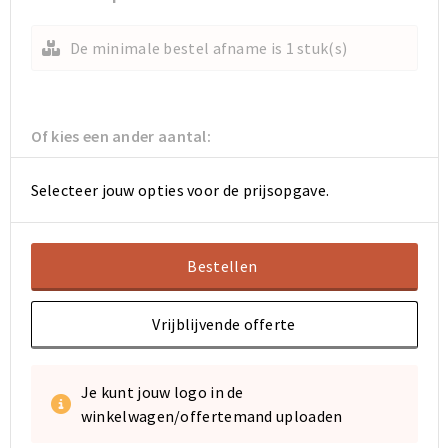
Koeltassen en Koelboxen
Koeltassen en Koelboxen
De minimale bestel afname is 1 stuk(s)
Papieren tassen
Papieren tassen
Promotietassen
Promotietassen
Of kies een ander aantal:
Reistassen
Reistassen
Selecteer jouw opties voor de prijsopgave.
Jute tassen
Jute tassen
Strandtassen
Strandtassen
Bestellen
Waterbestendige tassen
Waterbestendige tassen
Vrijblijvende offerte
Koffers en Trolleys
Koffers en Trolleys
Je kunt jouw logo in de
Laptop hoezen en tassen
Laptop hoezen en tassen
winkelwagen/offertemand uploaden
Katoenen draagtassen
Katoenen draagtassen