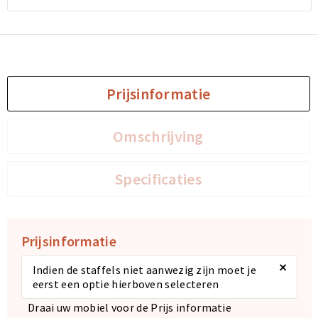
Sporttassen
Sporttassen
Toilettassen
Toilettassen
Prijsinformatie
Documententassen
Documententassen
Omschrijving
Heuptassen
Heuptassen
Boodschappentassen
Boodschappentassen
Specificaties
Prijsinformatie
×
Indien de staffels niet aanwezig zijn moet je
eerst een optie hierboven selecteren
Draai uw mobiel voor de Prijs informatie