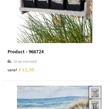
Product - 966724
10
op voorraad
€ 12,50
vanaf