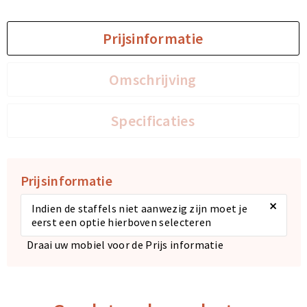
Sporttassen
Sporttassen
Prijsinformatie
Toilettassen
Toilettassen
Omschrijving
Documententassen
Documententassen
Specificaties
Heuptassen
Heuptassen
Boodschappentassen
Boodschappentassen
Prijsinformatie
×
Indien de staffels niet aanwezig zijn moet je
eerst een optie hierboven selecteren
Draai uw mobiel voor de Prijs informatie