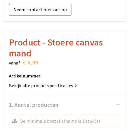
Elektronica, Gadgets en USB
Reistassensets
Bodywarmers
Reistassensets
Overhemden
Neem contact met ons op
Sleutelhangers en Lanyards
Goodiebags
Kleding sets
Goodiebags
Jassen
Anti-stress
Golftassen
Golftassen
Broeken en Rokken
Product - Stoere canvas
Lampen en Gereedschap
Opvouwbare tassen
Opvouwbare tassen
Schoenen
mand
Aanstekers
Autotassen
Autotassen
€ 6,99
vanaf
Snoepgoed
Matrozentassen
Matrozentassen
Artikelnummer:
Bekijk alle productspecificaties
Sinterklaas
Schoudertassen
Schoudertassen
Rugzakken
Rugzakken
1. Aantal producten
Accessoires voor tassen
Accessoires voor tassen
De minimale bestel afname is 1 stuk(s)