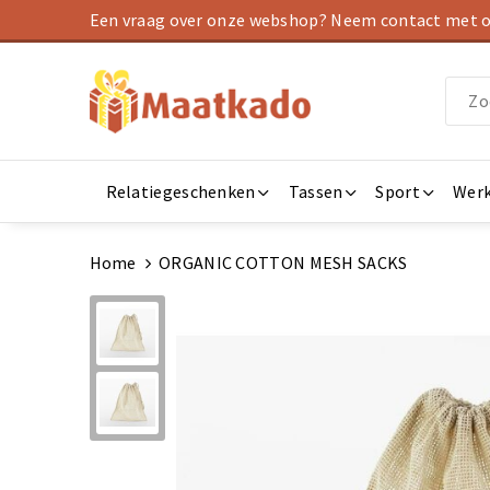
Een vraag over onze webshop? Neem contact met on
Relatiegeschenken
Tassen
Sport
Werk
Home
ORGANIC COTTON MESH SACKS