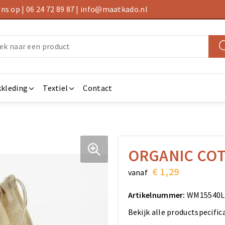
s op | 06 24 72 89 87 | info@maatkado.nl
kleding
Textiel
Contact
ORGANIC CO
€ 1,29
vanaf
Artikelnummer:
WM15540L
Bekijk alle productspecific