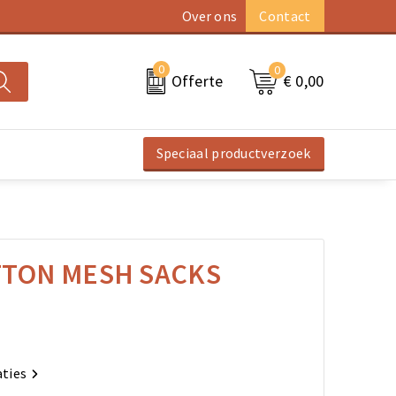
Over ons
Contact
0
0
€ 0,00
Offerte
Speciaal productverzoek
TTON MESH SACKS
aties