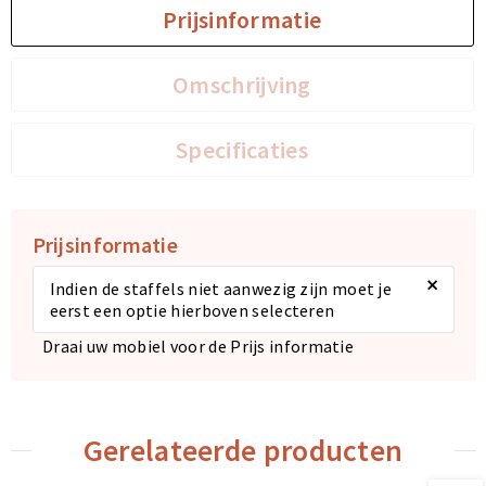
Prijsinformatie
Sporttassen
Sporttassen
Omschrijving
Toilettassen
Toilettassen
Specificaties
Documententassen
Documententassen
Heuptassen
Heuptassen
Prijsinformatie
Boodschappentassen
Boodschappentassen
×
Indien de staffels niet aanwezig zijn moet je
eerst een optie hierboven selecteren
Draai uw mobiel voor de Prijs informatie
Gerelateerde producten