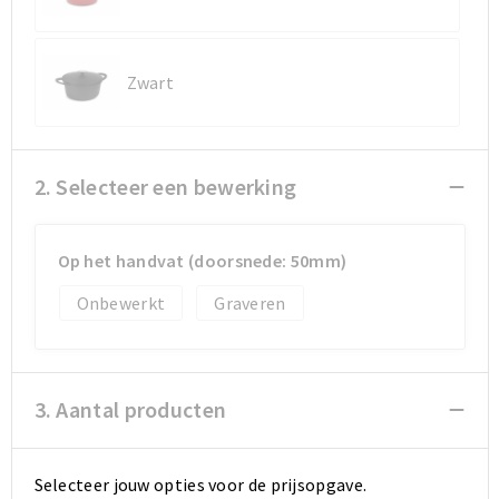
Koeltassen en Koelboxen
Koeltassen en Koelboxen
Papieren tassen
Papieren tassen
Zwart
Promotietassen
Promotietassen
Reistassen
Reistassen
2. Selecteer een bewerking
Jute tassen
Jute tassen
Op het handvat (doorsnede: 50mm)
Strandtassen
Strandtassen
Onbewerkt
Graveren
Waterbestendige tassen
Waterbestendige tassen
Koffers en Trolleys
Koffers en Trolleys
3. Aantal producten
Laptop hoezen en tassen
Laptop hoezen en tassen
Selecteer jouw opties voor de prijsopgave.
Katoenen draagtassen
Katoenen draagtassen