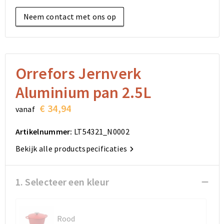
Elektronica, Gadgets en USB
Reistassensets
Bodywarmers
Reistassensets
Overhemden
Neem contact met ons op
Sleutelhangers en Lanyards
Goodiebags
Kleding sets
Goodiebags
Jassen
Anti-stress
Golftassen
Golftassen
Broeken en Rokken
Orrefors Jernverk
Lampen en Gereedschap
Opvouwbare tassen
Opvouwbare tassen
Schoenen
Aluminium pan 2.5L
Aanstekers
Autotassen
Autotassen
€ 34,94
vanaf
Snoepgoed
Matrozentassen
Matrozentassen
Artikelnummer:
LT54321_N0002
Bekijk alle productspecificaties
Sinterklaas
Schoudertassen
Schoudertassen
Rugzakken
Rugzakken
1. Selecteer een kleur
Accessoires voor tassen
Accessoires voor tassen
Rood