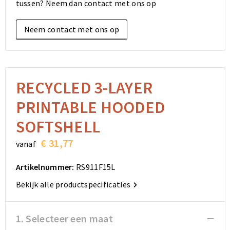
tussen? Neem dan contact met ons op
Elektronica, Gadgets en USB
Reistassensets
Bodywarmers
Reistassensets
Overhemden
Neem contact met ons op
Sleutelhangers en Lanyards
Goodiebags
Kleding sets
Goodiebags
Jassen
Anti-stress
Golftassen
Golftassen
Broeken en Rokken
Lampen en Gereedschap
Opvouwbare tassen
Opvouwbare tassen
Schoenen
RECYCLED 3-LAYER
PRINTABLE HOODED
Aanstekers
Autotassen
Autotassen
SOFTSHELL
Snoepgoed
Matrozentassen
Matrozentassen
€ 31,77
vanaf
Sinterklaas
Schoudertassen
Schoudertassen
Artikelnummer:
RS911F15L
Rugzakken
Rugzakken
Bekijk alle productspecificaties
Accessoires voor tassen
Accessoires voor tassen
1. Selecteer een maat