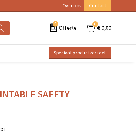
Over ons
Contact
0
0
€ 0,00
Offerte
Speciaal productverzoek
INTABLE SAFETY
3XL