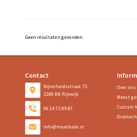
Geen resultaten gevonden.
Contact
Inform
Nijverheidsstraat 72
Over ons
2288 BB Rijswijk
Meest ge
Custom M
06 24 72 89 87
Druktech
info@maatkado.nl