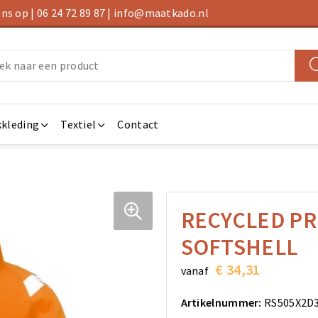
s op | 06 24 72 89 87 | info@maatkado.nl
kleding
Textiel
Contact
RECYCLED PR
SOFTSHELL
€ 34,31
vanaf
Artikelnummer:
RS505X2D