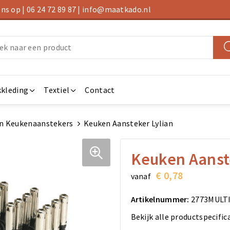
s op | 06 24 72 89 87 | info@maatkado.nl
kleding
Textiel
Contact
n Keukenaanstekers
Keuken Aansteker Lylian
Keuken Aanst
€ 0,78
vanaf
Artikelnummer:
2773MULT
Bekijk alle productspecific