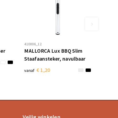
410006_12
ser
MALLORCA Lux BBQ Slim
Staafaansteker, navulbaar
€ 1,20
vanaf
Veilig winkelen