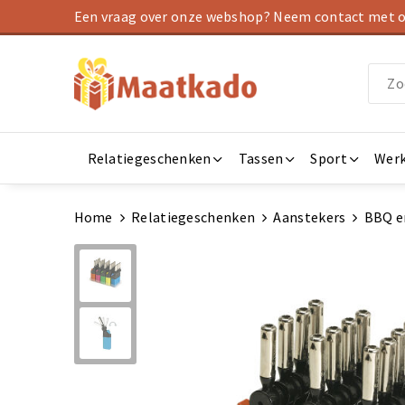
Een vraag over onze webshop? Neem contact met on
Relatiegeschenken
Tassen
Sport
Werk
Home
Relatiegeschenken
Aanstekers
BBQ e