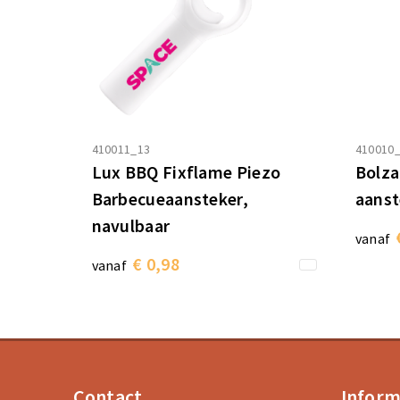
410011_13
410010
Lux BBQ Fixflame Piezo
Bolza
Barbecueaansteker,
aanst
navulbaar
vanaf
€ 0,98
vanaf
Contact
Inform