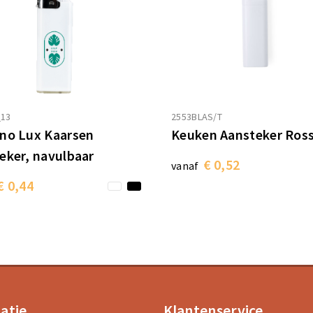
_13
2553BLAS/T
no Lux Kaarsen
Keuken Aansteker Ros
eker, navulbaar
€ 0,52
vanaf
€ 0,44
atie
Klantenservice