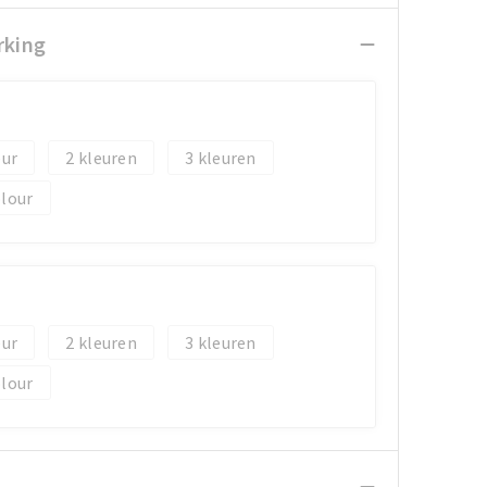
rking
2
3
olour
2
3
olour