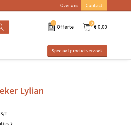
Over ons
Contact
0
0
€ 0,00
Offerte
Speciaal productverzoek
eker Lylian
IS/T
aties