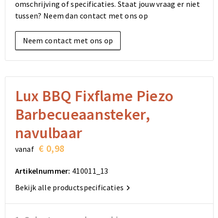
omschrijving of specificaties. Staat jouw vraag er niet
Elektronica, Gadgets en USB
Reistassensets
Bodywarmers
Reistassensets
Overhemden
tussen? Neem dan contact met ons op
Sleutelhangers en Lanyards
Goodiebags
Kleding sets
Goodiebags
Jassen
Neem contact met ons op
Anti-stress
Golftassen
Golftassen
Broeken en Rokken
Lampen en Gereedschap
Opvouwbare tassen
Opvouwbare tassen
Schoenen
Lux BBQ Fixflame Piezo
Aanstekers
Autotassen
Autotassen
Barbecueaansteker,
Snoepgoed
Matrozentassen
Matrozentassen
navulbaar
€ 0,98
Sinterklaas
Schoudertassen
Schoudertassen
vanaf
Artikelnummer:
410011_13
Rugzakken
Rugzakken
Bekijk alle productspecificaties
Accessoires voor tassen
Accessoires voor tassen