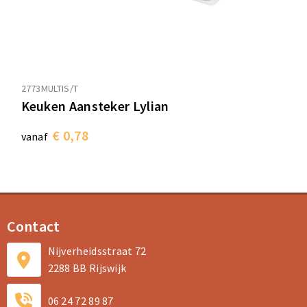
2773MULTIS/T
Keuken Aansteker Lylian
€ 0,78
vanaf
Contact
Nijverheidsstraat 72
2288 BB Rijswijk
06 24 72 89 87