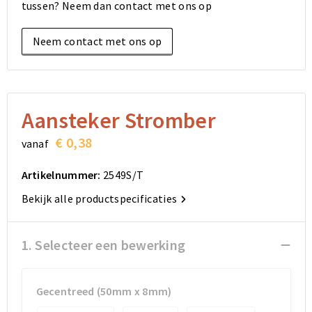
tussen? Neem dan contact met ons op
Elektronica, Gadgets en USB
Reistassensets
Bodywarmers
Reistassensets
Overhemden
Neem contact met ons op
Sleutelhangers en Lanyards
Goodiebags
Kleding sets
Goodiebags
Jassen
Anti-stress
Golftassen
Golftassen
Broeken en Rokken
Lampen en Gereedschap
Opvouwbare tassen
Opvouwbare tassen
Schoenen
Aansteker Stromber
€ 0,38
vanaf
Aanstekers
Autotassen
Autotassen
Artikelnummer:
2549S/T
Snoepgoed
Matrozentassen
Matrozentassen
Bekijk alle productspecificaties
Sinterklaas
Schoudertassen
Schoudertassen
1. Selecteer een bewerking
Rugzakken
Rugzakken
Accessoires voor tassen
Accessoires voor tassen
Gecentreed (50mm x 8mm)