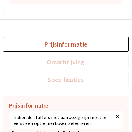
Sporttassen
Sporttassen
Toilettassen
Toilettassen
Documententassen
Documententassen
Prijsinformatie
Heuptassen
Heuptassen
Omschrijving
Boodschappentassen
Boodschappentassen
Specificaties
Prijsinformatie
×
Indien de staffels niet aanwezig zijn moet je
eerst een optie hierboven selecteren