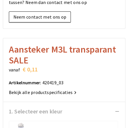
tussen? Neem dan contact met ons op
Elektronica, Gadgets en USB
Reistassensets
Bodywarmers
Reistassensets
Overhemden
Neem contact met ons op
Sleutelhangers en Lanyards
Goodiebags
Kleding sets
Goodiebags
Jassen
Anti-stress
Golftassen
Golftassen
Broeken en Rokken
Lampen en Gereedschap
Opvouwbare tassen
Opvouwbare tassen
Schoenen
Aansteker M3L transparant
SALE
Aanstekers
Autotassen
Autotassen
€ 0,11
vanaf
Snoepgoed
Matrozentassen
Matrozentassen
Artikelnummer:
420419_03
Sinterklaas
Schoudertassen
Schoudertassen
Bekijk alle productspecificaties
Rugzakken
Rugzakken
1. Selecteer een kleur
Accessoires voor tassen
Accessoires voor tassen