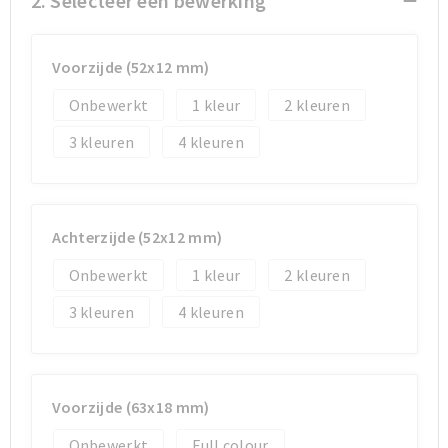
2. Selecteer een bewerking
Sporttassen
Sporttassen
Voorzijde (52x12 mm)
Toilettassen
Toilettassen
Onbewerkt
1
2
3
4
Documententassen
Documententassen
Heuptassen
Heuptassen
Achterzijde (52x12 mm)
Boodschappentassen
Boodschappentassen
Onbewerkt
1
2
3
4
Voorzijde (63x18 mm)
Onbewerkt
Full colour