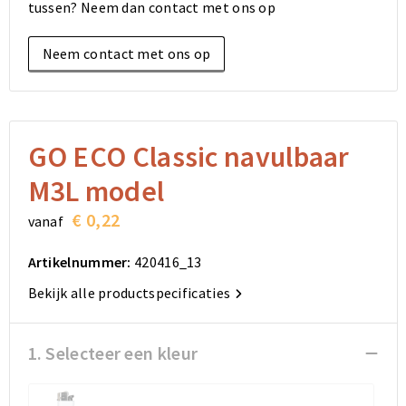
tussen? Neem dan contact met ons op
Elektronica, Gadgets en USB
Reistassensets
Bodywarmers
Reistassensets
Overhemden
Neem contact met ons op
Sleutelhangers en Lanyards
Goodiebags
Kleding sets
Goodiebags
Jassen
Anti-stress
Golftassen
Golftassen
Broeken en Rokken
Lampen en Gereedschap
Opvouwbare tassen
Opvouwbare tassen
Schoenen
GO ECO Classic navulbaar
M3L model
Aanstekers
Autotassen
Autotassen
€ 0,22
vanaf
Snoepgoed
Matrozentassen
Matrozentassen
Artikelnummer:
420416_13
Sinterklaas
Schoudertassen
Schoudertassen
Bekijk alle productspecificaties
Rugzakken
Rugzakken
1. Selecteer een kleur
Accessoires voor tassen
Accessoires voor tassen