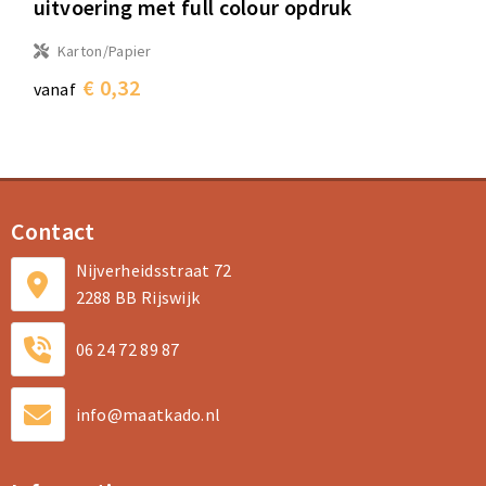
uitvoering met full colour opdruk
Karton/Papier
€ 0,32
vanaf
Contact
Nijverheidsstraat 72
2288 BB Rijswijk
06 24 72 89 87
info@maatkado.nl