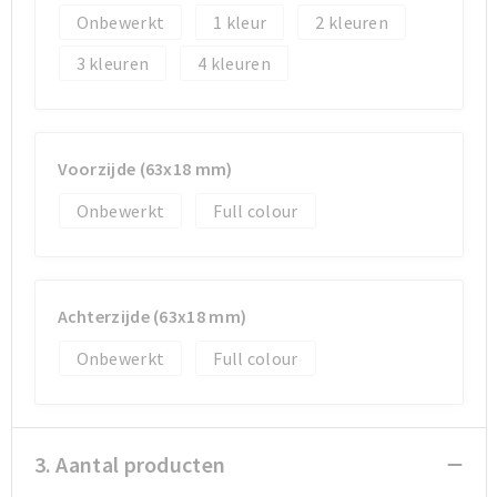
Onbewerkt
1
2
Sporttassen
Sporttassen
3
4
Toilettassen
Toilettassen
Documententassen
Documententassen
Voorzijde (63x18 mm)
Onbewerkt
Full colour
Heuptassen
Heuptassen
Boodschappentassen
Boodschappentassen
Achterzijde (63x18 mm)
Onbewerkt
Full colour
3. Aantal producten