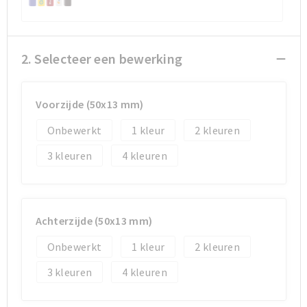
Sporttassen
Sporttassen
2. Selecteer een bewerking
Toilettassen
Toilettassen
Documententassen
Documententassen
Voorzijde (50x13 mm)
Onbewerkt
1
2
Heuptassen
Heuptassen
3
4
Boodschappentassen
Boodschappentassen
Achterzijde (50x13 mm)
Onbewerkt
1
2
3
4