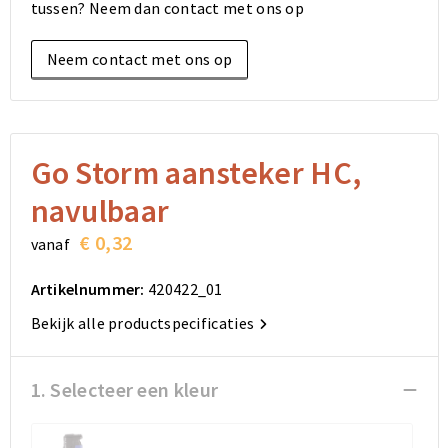
tussen? Neem dan contact met ons op
Elektronica, Gadgets en USB
Reistassensets
Bodywarmers
Reistassensets
Overhemden
Neem contact met ons op
Sleutelhangers en Lanyards
Goodiebags
Kleding sets
Goodiebags
Jassen
Anti-stress
Golftassen
Golftassen
Broeken en Rokken
Lampen en Gereedschap
Opvouwbare tassen
Opvouwbare tassen
Schoenen
Go Storm aansteker HC,
navulbaar
Aanstekers
Autotassen
Autotassen
€ 0,32
vanaf
Snoepgoed
Matrozentassen
Matrozentassen
Artikelnummer:
420422_01
Sinterklaas
Schoudertassen
Schoudertassen
Bekijk alle productspecificaties
Rugzakken
Rugzakken
1. Selecteer een kleur
Accessoires voor tassen
Accessoires voor tassen