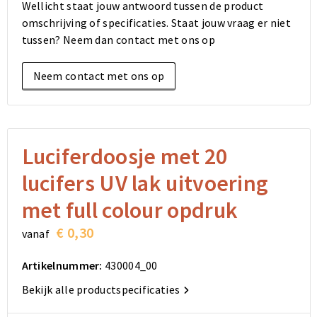
Wellicht staat jouw antwoord tussen de product
Elektronica, Gadgets en USB
Reistassensets
Bodywarmers
Reistassensets
Overhemden
omschrijving of specificaties. Staat jouw vraag er niet
tussen? Neem dan contact met ons op
Sleutelhangers en Lanyards
Goodiebags
Kleding sets
Goodiebags
Jassen
Neem contact met ons op
Anti-stress
Golftassen
Golftassen
Broeken en Rokken
Lampen en Gereedschap
Opvouwbare tassen
Opvouwbare tassen
Schoenen
Aanstekers
Autotassen
Autotassen
Luciferdoosje met 20
lucifers UV lak uitvoering
Snoepgoed
Matrozentassen
Matrozentassen
met full colour opdruk
Sinterklaas
Schoudertassen
Schoudertassen
€ 0,30
vanaf
Rugzakken
Rugzakken
Artikelnummer:
430004_00
Accessoires voor tassen
Accessoires voor tassen
Bekijk alle productspecificaties