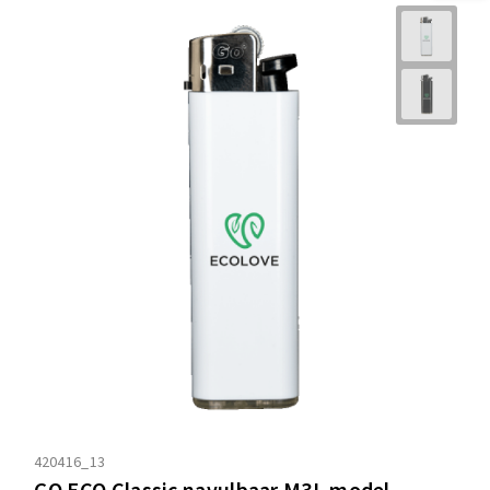
420416_13
GO ECO Classic navulbaar M3L model