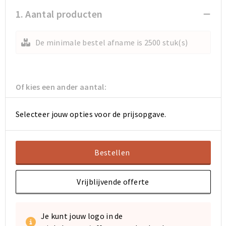
Koeltassen en Koelboxen
Koeltassen en Koelboxen
1. Aantal producten
Papieren tassen
Papieren tassen
De minimale bestel afname is 2500 stuk(s)
Promotietassen
Promotietassen
Reistassen
Reistassen
Of kies een ander aantal:
Jute tassen
Jute tassen
Selecteer jouw opties voor de prijsopgave.
Strandtassen
Strandtassen
Waterbestendige tassen
Waterbestendige tassen
Bestellen
Koffers en Trolleys
Koffers en Trolleys
Vrijblijvende offerte
Laptop hoezen en tassen
Laptop hoezen en tassen
Je kunt jouw logo in de
Katoenen draagtassen
Katoenen draagtassen