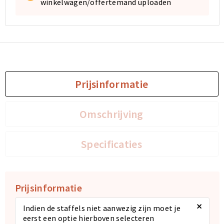
winkelwagen/offertemand uploaden
Sporttassen
Sporttassen
Toilettassen
Toilettassen
Documententassen
Documententassen
Prijsinformatie
Heuptassen
Heuptassen
Omschrijving
Boodschappentassen
Boodschappentassen
Specificaties
Prijsinformatie
×
Indien de staffels niet aanwezig zijn moet je
eerst een optie hierboven selecteren