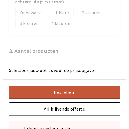
achterzijde (52x12 mm)
Onbewerkt
1
2
Sporttassen
Sporttassen
3
4
Toilettassen
Toilettassen
Documententassen
Documententassen
3. Aantal producten
Heuptassen
Heuptassen
Boodschappentassen
Boodschappentassen
Selecteer jouw opties voor de prijsopgave.
Bestellen
Vrijblijvende offerte
Je kunt jouw logo in de