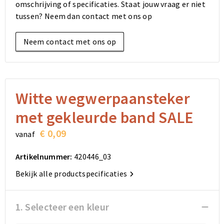
omschrijving of specificaties. Staat jouw vraag er niet
Elektronica, Gadgets en USB
Reistassensets
Bodywarmers
Reistassensets
Overhemden
tussen? Neem dan contact met ons op
Sleutelhangers en Lanyards
Goodiebags
Kleding sets
Goodiebags
Jassen
Neem contact met ons op
Anti-stress
Golftassen
Golftassen
Broeken en Rokken
Lampen en Gereedschap
Opvouwbare tassen
Opvouwbare tassen
Schoenen
Witte wegwerpaansteker
Aanstekers
Autotassen
Autotassen
met gekleurde band SALE
Snoepgoed
Matrozentassen
Matrozentassen
€ 0,09
vanaf
Sinterklaas
Schoudertassen
Schoudertassen
Artikelnummer:
420446_03
Bekijk alle productspecificaties
Rugzakken
Rugzakken
Accessoires voor tassen
Accessoires voor tassen
1. Selecteer een kleur