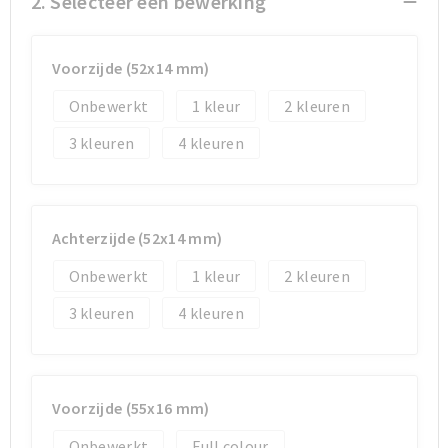
2. Selecteer een bewerking
Sporttassen
Sporttassen
Voorzijde (52x14 mm)
Toilettassen
Toilettassen
Onbewerkt
1
2
3
4
Documententassen
Documententassen
Heuptassen
Heuptassen
Achterzijde (52x14 mm)
Boodschappentassen
Boodschappentassen
Onbewerkt
1
2
3
4
Voorzijde (55x16 mm)
Onbewerkt
Full colour