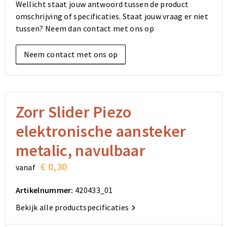
Wellicht staat jouw antwoord tussen de product
Elektronica, Gadgets en USB
Reistassensets
Bodywarmers
Reistassensets
Overhemden
omschrijving of specificaties. Staat jouw vraag er niet
tussen? Neem dan contact met ons op
Sleutelhangers en Lanyards
Goodiebags
Kleding sets
Goodiebags
Jassen
Neem contact met ons op
Anti-stress
Golftassen
Golftassen
Broeken en Rokken
Lampen en Gereedschap
Opvouwbare tassen
Opvouwbare tassen
Schoenen
Aanstekers
Autotassen
Autotassen
Zorr Slider Piezo
elektronische aansteker
Snoepgoed
Matrozentassen
Matrozentassen
metalic, navulbaar
Sinterklaas
Schoudertassen
Schoudertassen
€ 0,30
vanaf
Rugzakken
Rugzakken
Artikelnummer:
420433_01
Accessoires voor tassen
Accessoires voor tassen
Bekijk alle productspecificaties