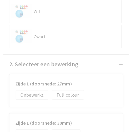
Wit
Sporttassen
Sporttassen
Toilettassen
Toilettassen
Zwart
Documententassen
Documententassen
Heuptassen
Heuptassen
2. Selecteer een bewerking
Boodschappentassen
Boodschappentassen
Zijde 1 (doorsnede: 27mm)
Onbewerkt
Full colour
Zijde 1 (doorsnede: 30mm)