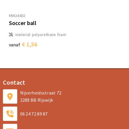
MW24402
Soccer ball
material: polyurethane foam
€ 1,56
vanaf
Contact
Nijverheidsstraat 72
2288 BB Rijswijk
06 24 72 89 87