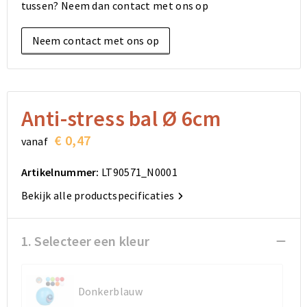
tussen? Neem dan contact met ons op
Elektronica, Gadgets en USB
Reistassensets
Bodywarmers
Reistassensets
Overhemden
Neem contact met ons op
Sleutelhangers en Lanyards
Goodiebags
Kleding sets
Goodiebags
Jassen
Anti-stress
Golftassen
Golftassen
Broeken en Rokken
Lampen en Gereedschap
Opvouwbare tassen
Opvouwbare tassen
Schoenen
Anti-stress bal Ø 6cm
€ 0,47
vanaf
Aanstekers
Autotassen
Autotassen
Artikelnummer:
LT90571_N0001
Snoepgoed
Matrozentassen
Matrozentassen
Bekijk alle productspecificaties
Sinterklaas
Schoudertassen
Schoudertassen
1. Selecteer een kleur
Rugzakken
Rugzakken
Accessoires voor tassen
Accessoires voor tassen
Donkerblauw