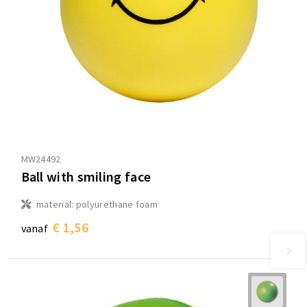
MW24492
Ball with smiling face
material: polyurethane foam
€ 1,56
vanaf