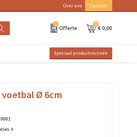
Over ons
Contact
0
0
€ 0,00
Offerte
Speciaal productverzoek
l voetbal Ø 6cm
N0001
aties