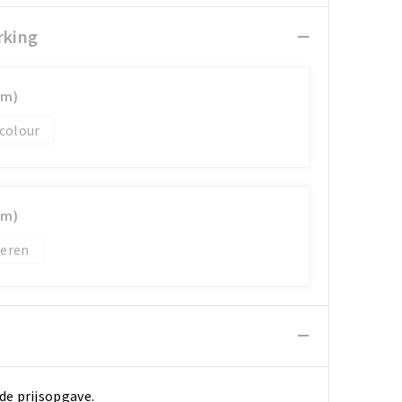
rking
mm)
 colour
mm)
veren
de prijsopgave.