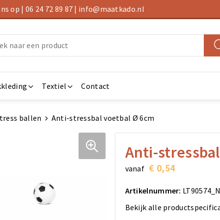
s op | 06 24 72 89 87 | info@maatkado.nl
kleding
Textiel
Contact
tress ballen
Anti-stressbal voetbal Ø 6cm
Anti-stressba
€ 0,54
vanaf
Artikelnummer:
LT90574_
Bekijk alle productspecific