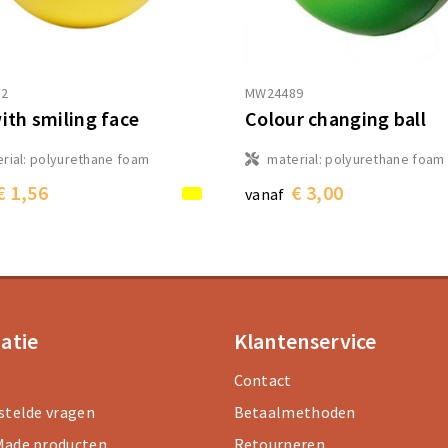
2
MW24489
with smiling face
Colour changing ball
rial: polyurethane foam
material: polyurethane foam
€ 1,56
€ 3,00
vanaf
atie
Klantenservice
Contact
stelde vragen
Betaalmethoden
ade producten
Retourneren