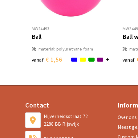
MW24493
MW2449
Ball
Ball 
material: polyurethane foam
mate
€ 1,56
vanaf
vanaf
Contact
Inform
Nijverheidsstraat 72
Over ons
2288 BB Rijswijk
Meest ge
Custom M