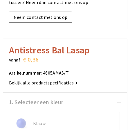
tussen? Neem dan contact met ons op
Elektronica, Gadgets en USB
Reistassensets
Bodywarmers
Reistassensets
Overhemden
Neem contact met ons op
Sleutelhangers en Lanyards
Goodiebags
Kleding sets
Goodiebags
Jassen
Anti-stress
Golftassen
Golftassen
Broeken en Rokken
Lampen en Gereedschap
Opvouwbare tassen
Opvouwbare tassen
Schoenen
Antistress Bal Lasap
€ 0,36
vanaf
Aanstekers
Autotassen
Autotassen
Artikelnummer:
4605AMAS/T
Snoepgoed
Matrozentassen
Matrozentassen
Bekijk alle productspecificaties
Sinterklaas
Schoudertassen
Schoudertassen
1. Selecteer een kleur
Rugzakken
Rugzakken
Accessoires voor tassen
Accessoires voor tassen
Blauw