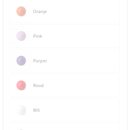
Oranje
Sporttassen
Sporttassen
Toilettassen
Toilettassen
Pink
Documententassen
Documententassen
Heuptassen
Heuptassen
Purper
Boodschappentassen
Boodschappentassen
Rood
Wit