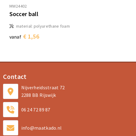
MW24402
Soccer ball
material: polyurethane foam
€ 1,56
vanaf
Contact
Nijverheidsstraat 72
2288 BB Rijswijk
06 24 72 89 87
info@maatkado.nl