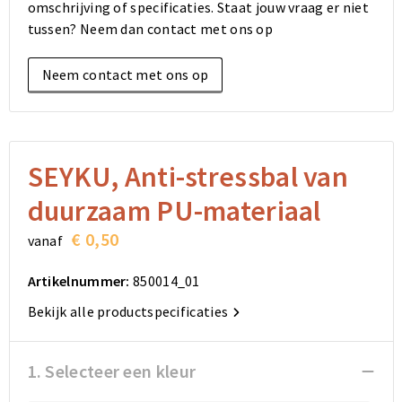
omschrijving of specificaties. Staat jouw vraag er niet
Elektronica, Gadgets en USB
Reistassensets
Bodywarmers
Reistassensets
Overhemden
tussen? Neem dan contact met ons op
Sleutelhangers en Lanyards
Goodiebags
Kleding sets
Goodiebags
Jassen
Neem contact met ons op
Anti-stress
Golftassen
Golftassen
Broeken en Rokken
Lampen en Gereedschap
Opvouwbare tassen
Opvouwbare tassen
Schoenen
SEYKU, Anti-stressbal van
Aanstekers
Autotassen
Autotassen
duurzaam PU-materiaal
Snoepgoed
Matrozentassen
Matrozentassen
€ 0,50
vanaf
Sinterklaas
Schoudertassen
Schoudertassen
Artikelnummer:
850014_01
Bekijk alle productspecificaties
Rugzakken
Rugzakken
Accessoires voor tassen
Accessoires voor tassen
1. Selecteer een kleur