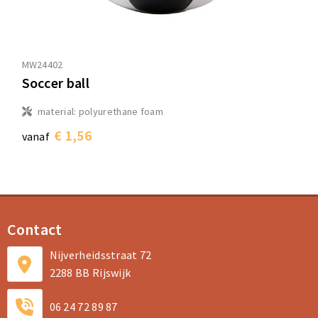
MW24402
Soccer ball
material: polyurethane foam
€ 1,56
vanaf
Contact
Nijverheidsstraat 72
2288 BB Rijswijk
06 24 72 89 87