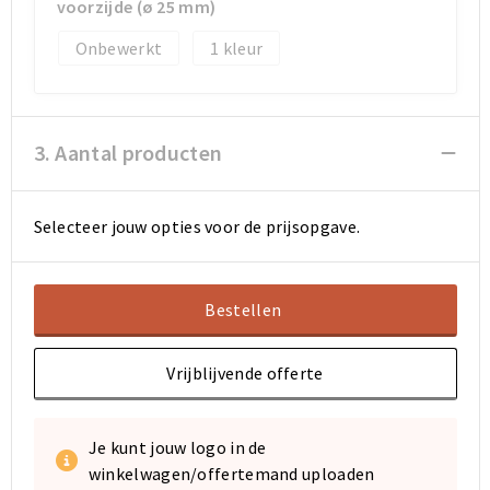
voorzijde (ø 25 mm)
Onbewerkt
1
Sporttassen
Sporttassen
Toilettassen
Toilettassen
3. Aantal producten
Documententassen
Documententassen
Heuptassen
Heuptassen
Selecteer jouw opties voor de prijsopgave.
Boodschappentassen
Boodschappentassen
Bestellen
Vrijblijvende offerte
Je kunt jouw logo in de
winkelwagen/offertemand uploaden