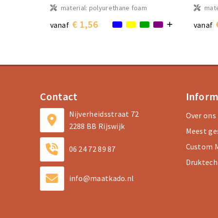
material: polyurethane foam
mate
€ 1,56
vanaf
vanaf
Contact
Inform
Nijverheidsstraat 72
Over ons
2288 BB Rijswijk
Meest ge
Custom M
06 24 72 89 87
Druktech
info@maatkado.nl