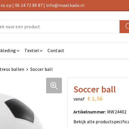
s op | 06 24 72 89 87 | info@maatkado.nl
kleding
Textiel
Contact
tress ballen
Soccer ball
Soccer ball
€ 1,56
vanaf
Artikelnummer:
MW24402
Bekijk alle productspecific