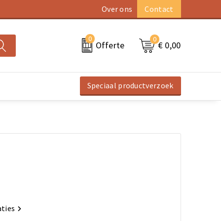
Over ons
Contact
0
0
€ 0,00
Offerte
Speciaal productverzoek
aties