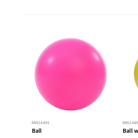
MW24493
MW2449
Ball
Ball 