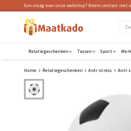
Een vraag over onze webshop? Neem contact met on
Relatiegeschenken
Tassen
Sport
Werk
Home
Relatiegeschenken
Anti-stress
Anti-s