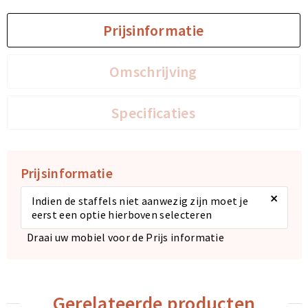
Prijsinformatie
Sporttassen
Sporttassen
Toilettassen
Toilettassen
Omschrijving
Documententassen
Documententassen
Specificaties
Heuptassen
Heuptassen
Boodschappentassen
Boodschappentassen
Prijsinformatie
×
Indien de staffels niet aanwezig zijn moet je
eerst een optie hierboven selecteren
Draai uw mobiel voor de Prijs informatie
Gerelateerde producten