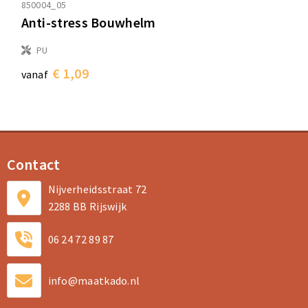
850004_05
Anti-stress Bouwhelm
PU
€ 1,09
vanaf
Contact
Nijverheidsstraat 72
2288 BB Rijswijk
06 24 72 89 87
info@maatkado.nl