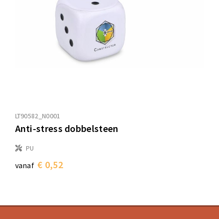
LT90582_N0001
Anti-stress dobbelsteen
PU
€ 0,52
vanaf