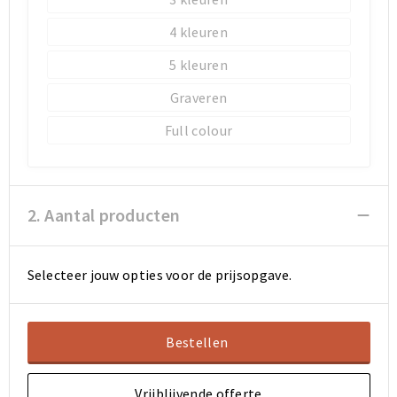
4
Sporttassen
Sporttassen
5
Toilettassen
Toilettassen
Graveren
Documententassen
Documententassen
Full colour
Heuptassen
Heuptassen
2. Aantal producten
Boodschappentassen
Boodschappentassen
Selecteer jouw opties voor de prijsopgave.
Bestellen
Vrijblijvende offerte