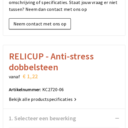
omschrijving of specificaties. Staat jouw vraag er niet
Elektronica, Gadgets en USB
Reistassensets
Bodywarmers
Reistassensets
Overhemden
tussen? Neem dan contact met ons op
Sleutelhangers en Lanyards
Goodiebags
Kleding sets
Goodiebags
Jassen
Neem contact met ons op
Anti-stress
Golftassen
Golftassen
Broeken en Rokken
Lampen en Gereedschap
Opvouwbare tassen
Opvouwbare tassen
Schoenen
RELICUP - Anti-stress
Aanstekers
Autotassen
Autotassen
dobbelsteen
Snoepgoed
Matrozentassen
Matrozentassen
€ 1,22
vanaf
Sinterklaas
Schoudertassen
Schoudertassen
Artikelnummer:
KC2720-06
Bekijk alle productspecificaties
Rugzakken
Rugzakken
Accessoires voor tassen
Accessoires voor tassen
1. Selecteer een bewerking