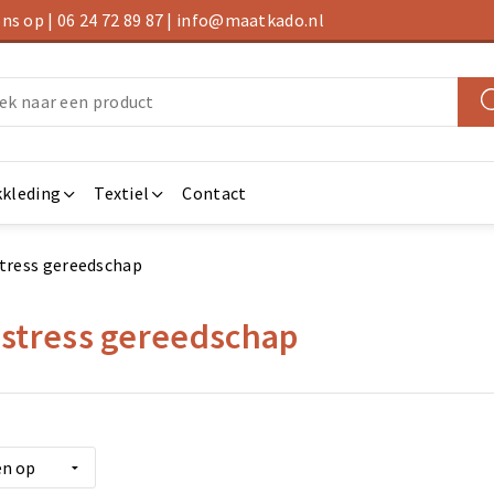
s op | 06 24 72 89 87 | info@maatkado.nl
kleding
Textiel
Contact
stress gereedschap
-stress gereedschap