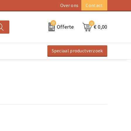
Over ons
Contact
0
0
€ 0,00
Offerte
Speciaal productverzoek