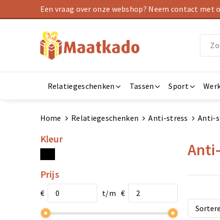
Een vraag over onze webshop? Neem contact met on
Relatiegeschenken
Tassen
Sport
Werk
Home
Relatiegeschenken
Anti-stress
Anti-
Kleur
Anti
Prijs
€
t/m
€