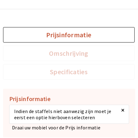
Sporttassen
Sporttassen
Toilettassen
Toilettassen
Prijsinformatie
Documententassen
Documententassen
Omschrijving
Heuptassen
Heuptassen
Specificaties
Boodschappentassen
Boodschappentassen
Prijsinformatie
×
Indien de staffels niet aanwezig zijn moet je
eerst een optie hierboven selecteren
Draai uw mobiel voor de Prijs informatie