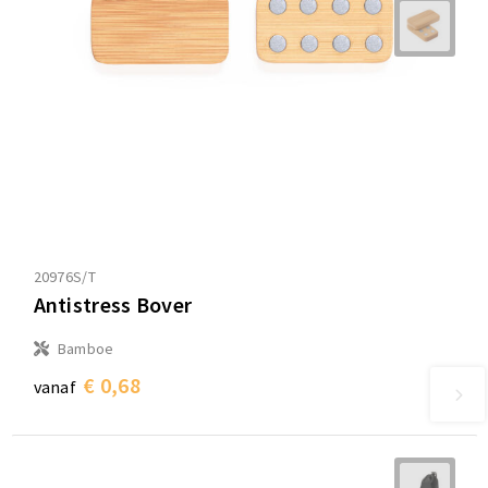
20976S/T
Antistress Bover
Bamboe
€ 0,68
vanaf