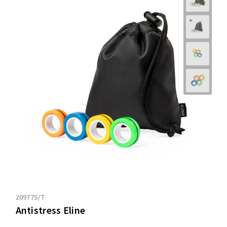
20977S/T
Antistress Eline