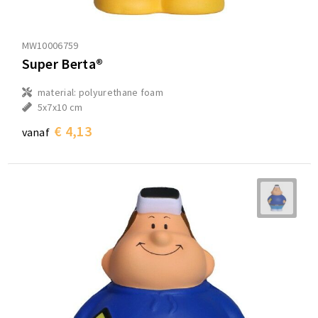
MW10006759
Super Berta®
material: polyurethane foam
5x7x10 cm
€ 4,13
vanaf