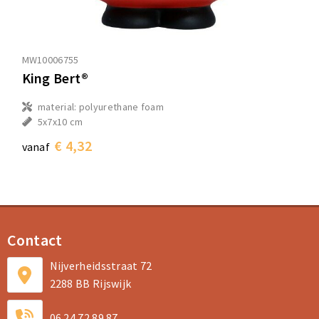
MW10006755
King Bert®
material: polyurethane foam
5x7x10 cm
€ 4,32
vanaf
Contact
Nijverheidsstraat 72
2288 BB Rijswijk
06 24 72 89 87