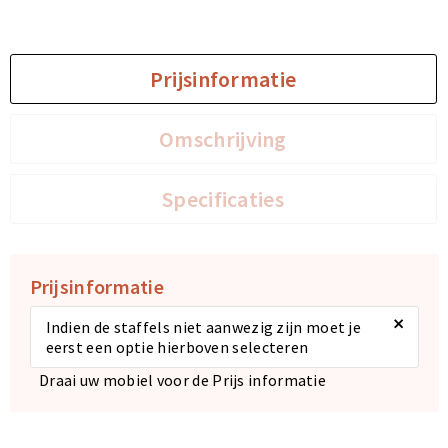
Sporttassen
Sporttassen
Prijsinformatie
Toilettassen
Toilettassen
Omschrijving
Documententassen
Documententassen
Heuptassen
Heuptassen
Specificaties
Boodschappentassen
Boodschappentassen
Prijsinformatie
×
Indien de staffels niet aanwezig zijn moet je
eerst een optie hierboven selecteren
Draai uw mobiel voor de Prijs informatie