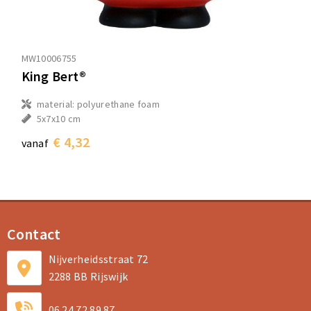
MW10006755
King Bert®
material: polyurethane foam
5x7x10 cm
€ 4,32
vanaf
Contact
Nijverheidsstraat 72
2288 BB Rijswijk
06 24 72 89 87