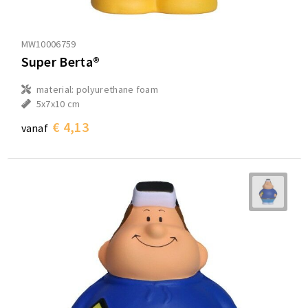
MW10006759
Super Berta®
material: polyurethane foam
5x7x10 cm
€ 4,13
vanaf