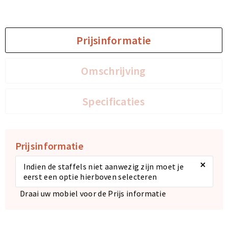
Sporttassen
Sporttassen
Prijsinformatie
Toilettassen
Toilettassen
Omschrijving
Documententassen
Documententassen
Heuptassen
Heuptassen
Specificaties
Boodschappentassen
Boodschappentassen
Prijsinformatie
×
Indien de staffels niet aanwezig zijn moet je
eerst een optie hierboven selecteren
Draai uw mobiel voor de Prijs informatie