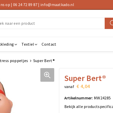
s op | 06 24 72 89 87 | info@maatkado.nl
kleding
Textiel
Contact
tress poppetjes
Super Bert®
Super Bert®
€ 4,04
vanaf
Artikelnummer:
MW24285
Bekijk alle productspecific