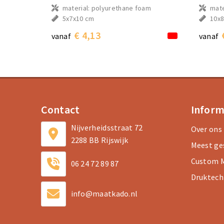
material: polyurethane foam
mate
5x7x10 cm
10x8
€ 4,13
vanaf
vanaf
Contact
Inform
Nijverheidsstraat 72
Over ons
2288 BB Rijswijk
Meest ge
Custom M
06 24 72 89 87
Druktech
info@maatkado.nl