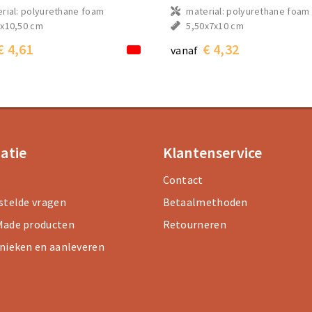
rial: polyurethane foam
material: polyurethane foam
x10,50 cm
5,50x7x10 cm
€ 4,61
€ 4,32
vanaf
atie
Klantenservice
Contact
stelde vragen
Betaalmethoden
ade producten
Retourneren
nieken en aanleveren