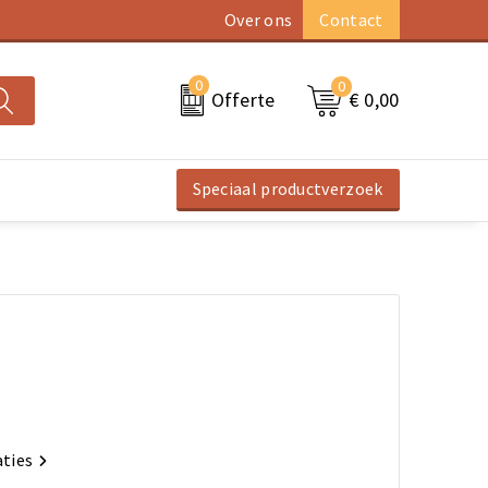
Over ons
Contact
0
0
€ 0,00
Offerte
Speciaal productverzoek
aties