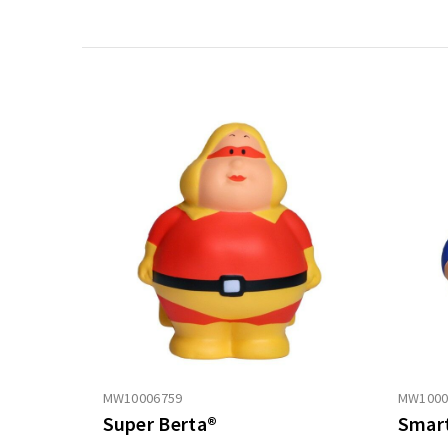
MW10006759
MW1000
Super Berta®
Smart