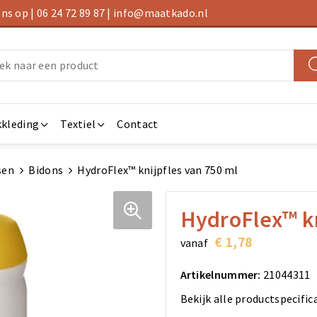
s op | 06 24 72 89 87 | info@maatkado.nl
kleding
Textiel
Contact
sen
Bidons
HydroFlex™ knijpfles van 750 ml
HydroFlex™ kn
€ 1,78
vanaf
Artikelnummer:
21044311
Bekijk alle productspecific