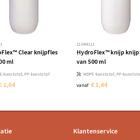
11
21044111
Flex™ Clear knijpfles
HydroFlex™ knijp knijp
00 ml
van 500 ml
-kunststof, PP-kunststof
MDPE-kunststof, PP-kunstst
€ 1,64
€ 1,64
vanaf
atie
Klantenservice