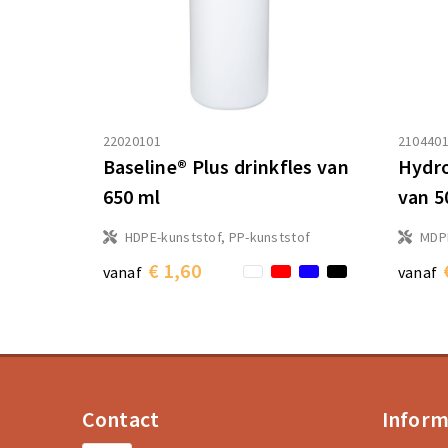
22020101
210440
Baseline® Plus drinkfles van
Hydro
650 ml
van 5
HDPE-kunststof, PP-kunststof
MDPE
€ 1,60
vanaf
vanaf
Contact
Inform