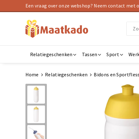
Een vraag over onze webshop? Neem contact met on
Relatiegeschenken
Tassen
Sport
Werk
Home
Relatiegeschenken
Bidons en Sportfles