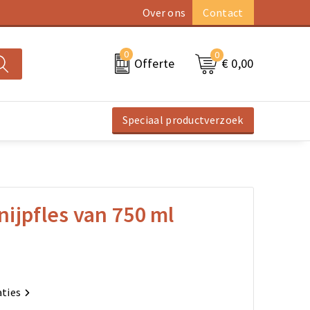
Over ons
Contact
0
0
€ 0,00
Offerte
Speciaal productverzoek
ijpfles van 750 ml
aties