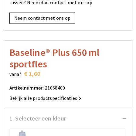
tussen? Neem dan contact met ons op
Elektronica, Gadgets en USB
Reistassensets
Bodywarmers
Reistassensets
Overhemden
Neem contact met ons op
Sleutelhangers en Lanyards
Goodiebags
Kleding sets
Goodiebags
Jassen
Anti-stress
Golftassen
Golftassen
Broeken en Rokken
Lampen en Gereedschap
Opvouwbare tassen
Opvouwbare tassen
Schoenen
Baseline® Plus 650 ml
sportfles
Aanstekers
Autotassen
Autotassen
€ 1,60
vanaf
Snoepgoed
Matrozentassen
Matrozentassen
Artikelnummer:
21068400
Sinterklaas
Schoudertassen
Schoudertassen
Bekijk alle productspecificaties
Rugzakken
Rugzakken
1. Selecteer een kleur
Accessoires voor tassen
Accessoires voor tassen