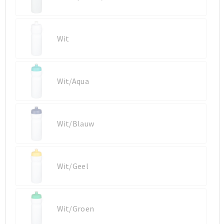
Sporttassen
Sporttassen
Wit
Toilettassen
Toilettassen
Documententassen
Documententassen
Wit/Aqua
Heuptassen
Heuptassen
Boodschappentassen
Boodschappentassen
Wit/Blauw
Wit/Geel
Wit/Groen