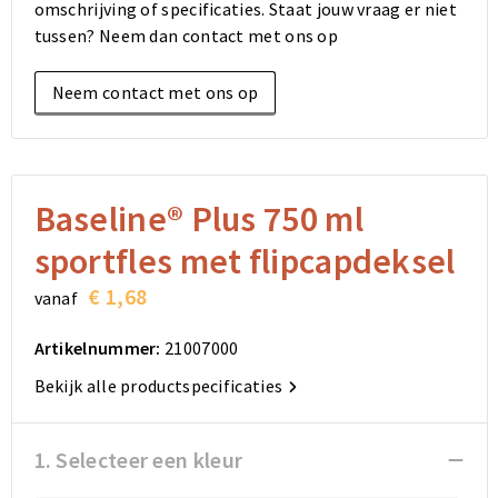
omschrijving of specificaties. Staat jouw vraag er niet
Elektronica, Gadgets en USB
Reistassensets
Bodywarmers
Reistassensets
Overhemden
tussen? Neem dan contact met ons op
Sleutelhangers en Lanyards
Goodiebags
Kleding sets
Goodiebags
Jassen
Neem contact met ons op
Anti-stress
Golftassen
Golftassen
Broeken en Rokken
Lampen en Gereedschap
Opvouwbare tassen
Opvouwbare tassen
Schoenen
Baseline® Plus 750 ml
Aanstekers
Autotassen
Autotassen
sportfles met flipcapdeksel
Snoepgoed
Matrozentassen
Matrozentassen
€ 1,68
vanaf
Sinterklaas
Schoudertassen
Schoudertassen
Artikelnummer:
21007000
Bekijk alle productspecificaties
Rugzakken
Rugzakken
Accessoires voor tassen
Accessoires voor tassen
1. Selecteer een kleur