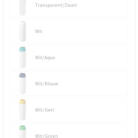
Transparent/Zwart
Sporttassen
Sporttassen
Toilettassen
Toilettassen
Wit
Documententassen
Documententassen
Wit/Aqua
Heuptassen
Heuptassen
Boodschappentassen
Boodschappentassen
Wit/Blauw
Wit/Geel
Wit/Groen