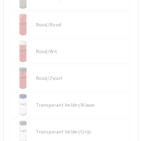
Sporttassen
Sporttassen
Rood/Rood
Toilettassen
Toilettassen
Documententassen
Documententassen
Rood/Wit
Heuptassen
Heuptassen
Boodschappentassen
Boodschappentassen
Rood/Zwart
Transparant helder/Blauw
Transparant helder/Grijs