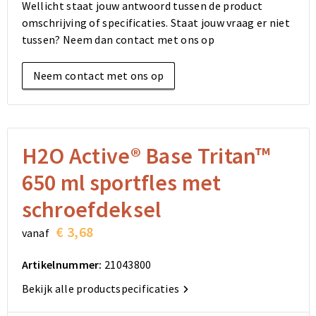
Wellicht staat jouw antwoord tussen de product
Elektronica, Gadgets en USB
Reistassensets
Bodywarmers
Reistassensets
Overhemden
omschrijving of specificaties. Staat jouw vraag er niet
tussen? Neem dan contact met ons op
Sleutelhangers en Lanyards
Goodiebags
Kleding sets
Goodiebags
Jassen
Neem contact met ons op
Anti-stress
Golftassen
Golftassen
Broeken en Rokken
Lampen en Gereedschap
Opvouwbare tassen
Opvouwbare tassen
Schoenen
Aanstekers
Autotassen
Autotassen
H2O Active® Base Tritan™
650 ml sportfles met
Snoepgoed
Matrozentassen
Matrozentassen
schroefdeksel
Sinterklaas
Schoudertassen
Schoudertassen
€ 3,68
vanaf
Rugzakken
Rugzakken
Artikelnummer:
21043800
Accessoires voor tassen
Accessoires voor tassen
Bekijk alle productspecificaties