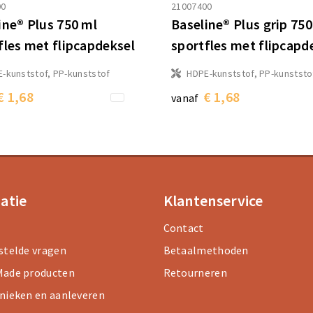
00
21007400
ine® Plus 750 ml
Baseline® Plus grip 750
fles met flipcapdeksel
sportfles met flipcapd
-kunststof, PP-kunststof
HDPE-kunststof, PP-kunststo
€ 1,68
€ 1,68
vanaf
atie
Klantenservice
Contact
stelde vragen
Betaalmethoden
ade producten
Retourneren
nieken en aanleveren