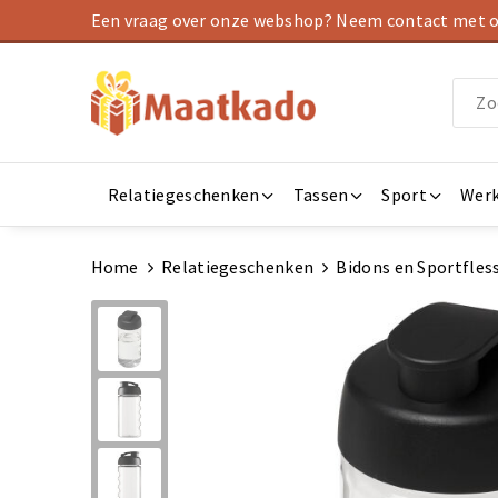
Een vraag over onze webshop? Neem contact met on
Relatiegeschenken
Tassen
Sport
Werk
Home
Relatiegeschenken
Bidons en Sportfles