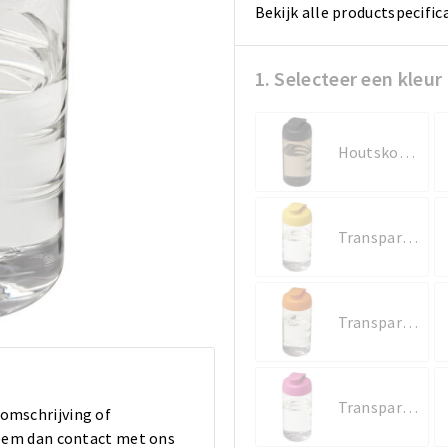
Bekijk alle productspecific
1. Selecteer een kleur
Houtskool/Zwart
Transparent/Geel
Transparent/Oranje
Transparent/Roze
 omschrijving of
 Neem dan contact met ons