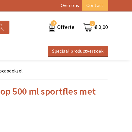
Over ons
Contact
0
0
€ 0,00
Offerte
Speciaal productverzoek
ipcapdeksel
op 500 ml sportfles met