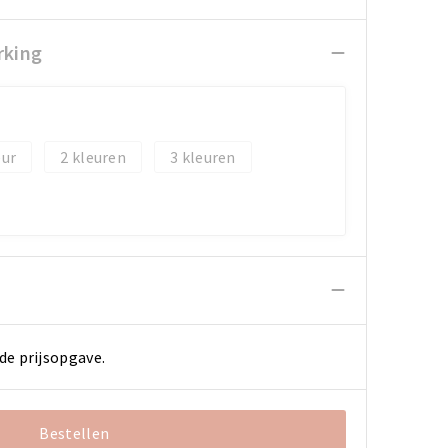
rking
2
3
de prijsopgave.
Bestellen