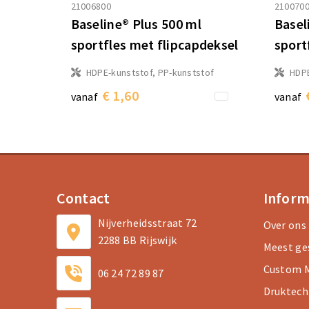
21006800
210070
Baseline® Plus 500 ml
Basel
sportfles met flipcapdeksel
sport
HDPE-kunststof, PP-kunststof
HDPE
€ 1,60
vanaf
vanaf
Contact
Inform
Nijverheidsstraat 72
Over ons
2288 BB Rijswijk
Meest ge
Custom M
06 24 72 89 87
Druktech