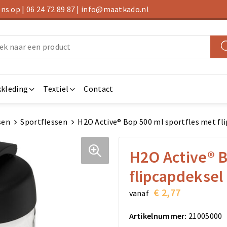
s op | 06 24 72 89 87 | info@maatkado.nl
kleding
Textiel
Contact
sen
Sportflessen
H2O Active® Bop 500 ml sportfles met fl
H2O Active® B
flipcapdeksel
€ 2,77
vanaf
Artikelnummer:
21005000