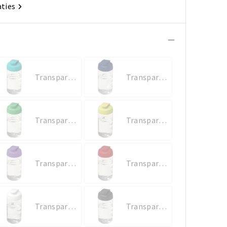
aties
Transparent/Aquablauw
Transparent/Blauw
Transparent/Groen
Transparent/Lime
Transparent/Paars
Transparent/Rood
Transparent/Wit
Transparent/Zwart