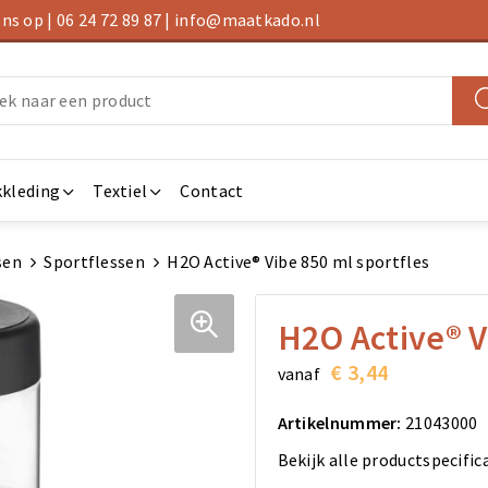
s op | 06 24 72 89 87 | info@maatkado.nl
kleding
Textiel
Contact
sen
Sportflessen
H2O Active® Vibe 850 ml sportfles
H2O Active® V
€ 3,44
vanaf
Artikelnummer:
21043000
Bekijk alle productspecific