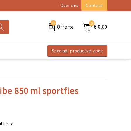
Over ons
Contact
0
0
€ 0,00
Offerte
Speciaal productverzoek
ibe 850 ml sportfles
aties