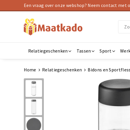
Een vraag over onze webshop? Neem contact met on
Relatiegeschenken
Tassen
Sport
Werk
Home
Relatiegeschenken
Bidons en Sportfles