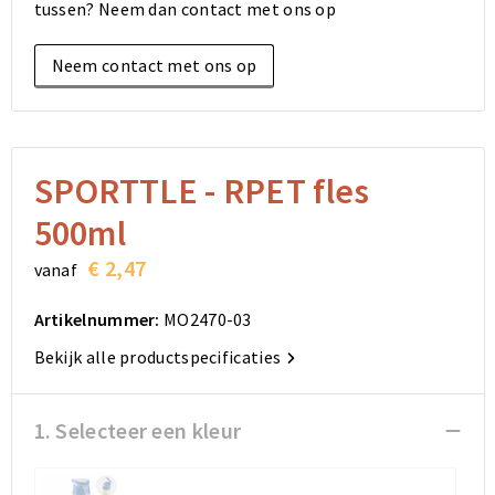
tussen? Neem dan contact met ons op
Elektronica, Gadgets en USB
Reistassensets
Bodywarmers
Reistassensets
Overhemden
Neem contact met ons op
Sleutelhangers en Lanyards
Goodiebags
Kleding sets
Goodiebags
Jassen
Anti-stress
Golftassen
Golftassen
Broeken en Rokken
Lampen en Gereedschap
Opvouwbare tassen
Opvouwbare tassen
Schoenen
SPORTTLE - RPET fles
500ml
Aanstekers
Autotassen
Autotassen
€ 2,47
vanaf
Snoepgoed
Matrozentassen
Matrozentassen
Artikelnummer:
MO2470-03
Sinterklaas
Schoudertassen
Schoudertassen
Bekijk alle productspecificaties
Rugzakken
Rugzakken
1. Selecteer een kleur
Accessoires voor tassen
Accessoires voor tassen