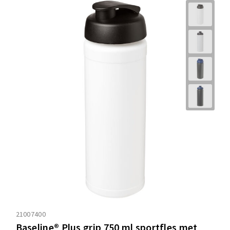
21007400
Baseline® Plus grip 750 ml sportfles met