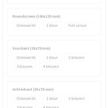
Sporttassen
Sporttassen
Roundscreen (160x120 mm)
Toilettassen
Toilettassen
Onbewerkt
1
Full colour
Documententassen
Documententassen
Heuptassen
Heuptassen
Voorkant (35x70 mm)
Onbewerkt
1
2
Boodschappentassen
Boodschappentassen
3
4
Achterkant (35x70 mm)
Onbewerkt
1
2
3
4