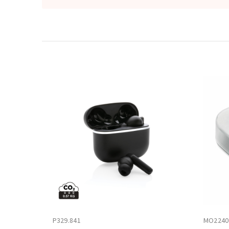
P329.841
MO2240