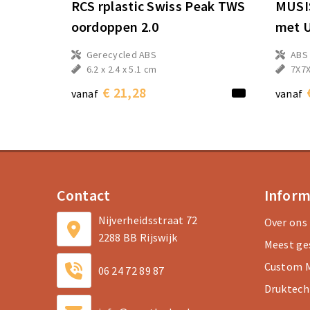
RCS rplastic Swiss Peak TWS
MUSIS
oordoppen 2.0
met U
Gerecycled ABS
ABS
6.2 x 2.4 x 5.1 cm
7X7
€ 21,28
vanaf
vanaf
Contact
Inform
Nijverheidsstraat 72
Over ons
2288 BB Rijswijk
Meest ge
Custom M
06 24 72 89 87
Druktech