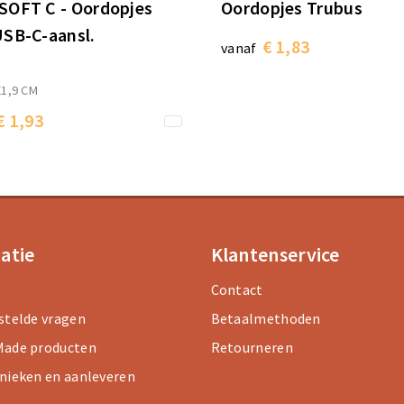
OFT C - Oordopjes
Oordopjes Trubus
SB-C-aansl.
€ 1,83
vanaf
X1,9 CM
€ 1,93
atie
Klantenservice
Contact
stelde vragen
Betaalmethoden
ade producten
Retourneren
nieken en aanleveren