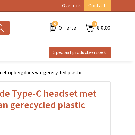
Over ons
Contact
0
0
€ 0,00
Offerte
Speciaal productverzoek
et opbergdoos van gerecycled plastic
de Type-C headset met
n gerecycled plastic