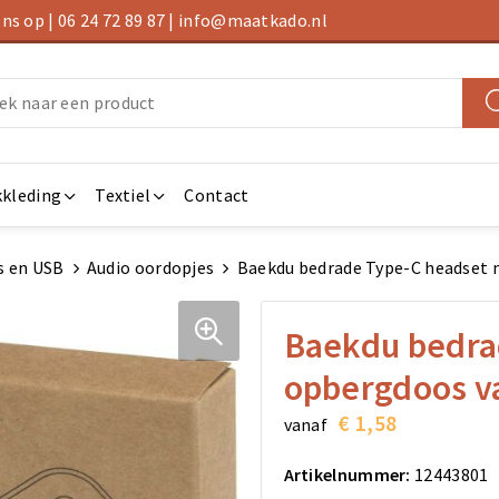
s op | 06 24 72 89 87 | info@maatkado.nl
kleding
Textiel
Contact
s en USB
Audio oordopjes
Baekdu bedrade Type-C headset m
Baekdu bedra
opbergdoos va
€ 1,58
vanaf
Artikelnummer:
12443801