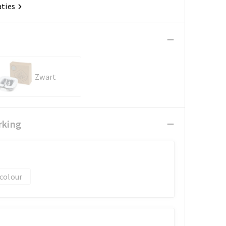
aties
Zwart
rking
 colour