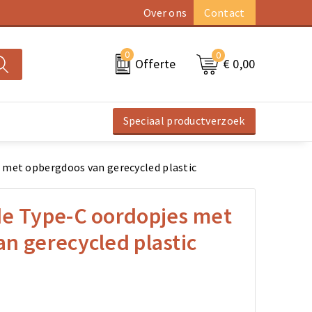
Over ons
Contact
0
0
€ 0,00
Offerte
Speciaal productverzoek
 met opbergdoos van gerecycled plastic
de Type-C oordopjes met
n gerecycled plastic