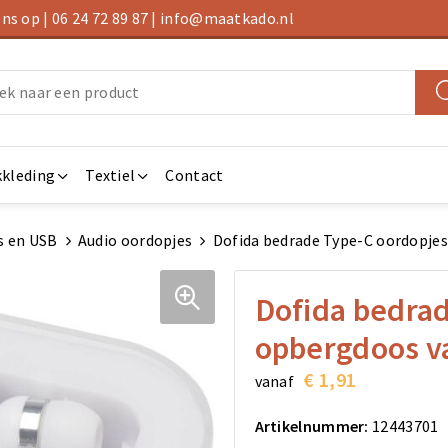
s op | 06 24 72 89 87 | info@maatkado.nl
kleding
Textiel
Contact
s en USB
Audio oordopjes
Dofida bedrade Type-C oordopjes
Dofida bedra
opbergdoos va
€ 1,91
vanaf
Artikelnummer:
12443701