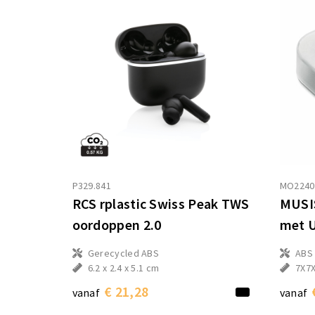
P329.841
MO2240
RCS rplastic Swiss Peak TWS
MUSIS
oordoppen 2.0
met U
Gerecycled ABS
ABS
6.2 x 2.4 x 5.1 cm
7X7
€ 21,28
vanaf
vanaf