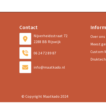
Contact
Inform
Nijverheidsstraat 72
Over ons
2288 BB Rijswijk
Meest ge
Custom M
06 24 72 89 87
Druktech
info@maatkado.nl
© Copyright Maatkado 2024