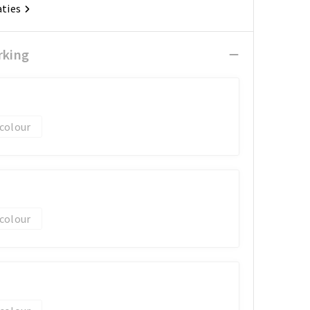
aties
rking
 colour
 colour