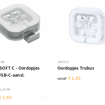
-06
1957S/T
OFT C - Oordopjes
Oordopjes Trubus
SB-C-aansl.
€ 1,83
vanaf
X1,9 CM
€ 1,93