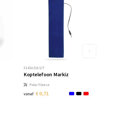
5142AZULS/T
Koptelefoon Markiz
Polar Fleece
€ 0,71
vanaf