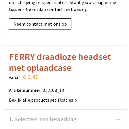
omschrijving of specificaties. Staat jouw vraag er niet
Elektronica, Gadgets en USB
Reistassensets
Bodywarmers
Reistassensets
Overhemden
tussen? Neem dan contact met ons op
Sleutelhangers en Lanyards
Goodiebags
Kleding sets
Goodiebags
Jassen
Neem contact met ons op
Anti-stress
Golftassen
Golftassen
Broeken en Rokken
Lampen en Gereedschap
Opvouwbare tassen
Opvouwbare tassen
Schoenen
FERRY draadloze headset
Aanstekers
Autotassen
Autotassen
met oplaadcase
Snoepgoed
Matrozentassen
Matrozentassen
€ 6,47
vanaf
Sinterklaas
Schoudertassen
Schoudertassen
Artikelnummer:
812168_13
Bekijk alle productspecificaties
Rugzakken
Rugzakken
Accessoires voor tassen
Accessoires voor tassen
1. Selecteer een bewerking