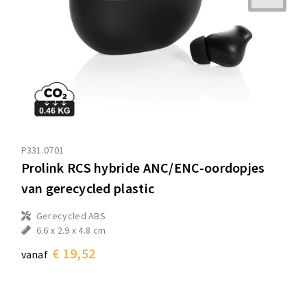
P331.0701
Prolink RCS hybride ANC/ENC-oordopjes
van gerecycled plastic
Gerecycled ABS
6.6 x 2.9 x 4.8 cm
€ 19,52
vanaf