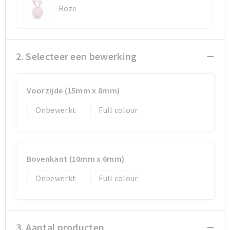
Roze
Sporttassen
Sporttassen
Toilettassen
Toilettassen
2. Selecteer een bewerking
Documententassen
Documententassen
Voorzijde (15mm x 8mm)
Heuptassen
Heuptassen
Onbewerkt
Full colour
Boodschappentassen
Boodschappentassen
Bovenkant (10mm x 6mm)
Onbewerkt
Full colour
3. Aantal producten