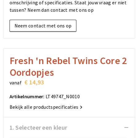
omschrijving of specificaties. Staat jouw vraag er niet
Elektronica, Gadgets en USB
Reistassensets
Bodywarmers
Reistassensets
Overhemden
tussen? Neem dan contact met ons op
Sleutelhangers en Lanyards
Goodiebags
Kleding sets
Goodiebags
Jassen
Neem contact met ons op
Anti-stress
Golftassen
Golftassen
Broeken en Rokken
Lampen en Gereedschap
Opvouwbare tassen
Opvouwbare tassen
Schoenen
Fresh 'n Rebel Twins Core 2
Aanstekers
Autotassen
Autotassen
Oordopjes
Snoepgoed
Matrozentassen
Matrozentassen
€ 14,93
vanaf
Sinterklaas
Schoudertassen
Schoudertassen
Artikelnummer:
LT49747_N0010
Bekijk alle productspecificaties
Rugzakken
Rugzakken
Accessoires voor tassen
Accessoires voor tassen
1. Selecteer een kleur