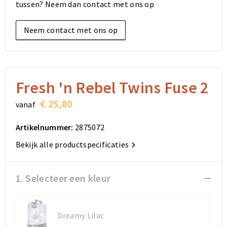
tussen? Neem dan contact met ons op
Elektronica, Gadgets en USB
Reistassensets
Bodywarmers
Reistassensets
Overhemden
Neem contact met ons op
Sleutelhangers en Lanyards
Goodiebags
Kleding sets
Goodiebags
Jassen
Anti-stress
Golftassen
Golftassen
Broeken en Rokken
Lampen en Gereedschap
Opvouwbare tassen
Opvouwbare tassen
Schoenen
Fresh 'n Rebel Twins Fuse 2
€ 25,80
vanaf
Aanstekers
Autotassen
Autotassen
Artikelnummer:
2875072
Snoepgoed
Matrozentassen
Matrozentassen
Bekijk alle productspecificaties
Sinterklaas
Schoudertassen
Schoudertassen
1. Selecteer een kleur
Rugzakken
Rugzakken
Accessoires voor tassen
Accessoires voor tassen
Dreamy Lilac