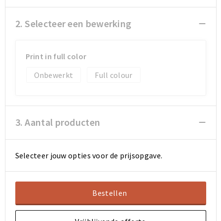
2. Selecteer een bewerking
Sporttassen
Sporttassen
Toilettassen
Toilettassen
Print in full color
Documententassen
Documententassen
Onbewerkt
Full colour
Heuptassen
Heuptassen
Boodschappentassen
Boodschappentassen
3. Aantal producten
Selecteer jouw opties voor de prijsopgave.
Bestellen