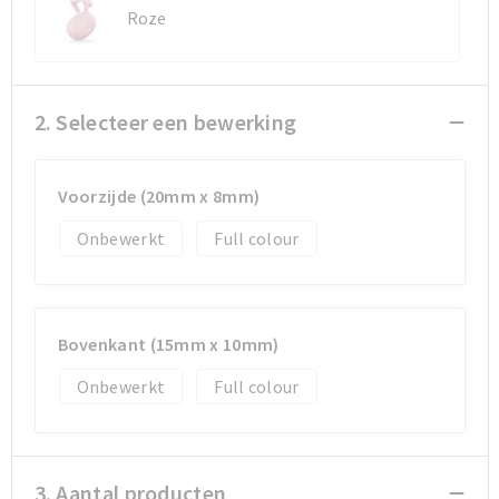
Roze
Sporttassen
Sporttassen
Toilettassen
Toilettassen
2. Selecteer een bewerking
Documententassen
Documententassen
Voorzijde (20mm x 8mm)
Heuptassen
Heuptassen
Onbewerkt
Full colour
Boodschappentassen
Boodschappentassen
Bovenkant (15mm x 10mm)
Onbewerkt
Full colour
3. Aantal producten