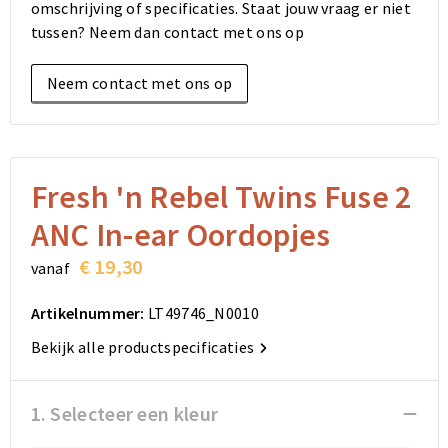
omschrijving of specificaties. Staat jouw vraag er niet
Elektronica, Gadgets en USB
Reistassensets
Bodywarmers
Reistassensets
Overhemden
tussen? Neem dan contact met ons op
Sleutelhangers en Lanyards
Goodiebags
Kleding sets
Goodiebags
Jassen
Neem contact met ons op
Anti-stress
Golftassen
Golftassen
Broeken en Rokken
Lampen en Gereedschap
Opvouwbare tassen
Opvouwbare tassen
Schoenen
Fresh 'n Rebel Twins Fuse 2
Aanstekers
Autotassen
Autotassen
ANC In-ear Oordopjes
Snoepgoed
Matrozentassen
Matrozentassen
€ 19,30
vanaf
Sinterklaas
Schoudertassen
Schoudertassen
Artikelnummer:
LT49746_N0010
Bekijk alle productspecificaties
Rugzakken
Rugzakken
Accessoires voor tassen
Accessoires voor tassen
1. Selecteer een kleur