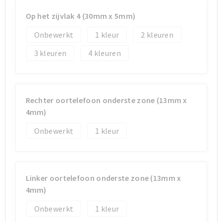
Op het zijvlak 4 (30mm x 5mm)
Sporttassen
Sporttassen
Onbewerkt
1
2
Toilettassen
Toilettassen
3
4
Documententassen
Documententassen
Heuptassen
Heuptassen
Rechter oortelefoon onderste zone (13mm x
4mm)
Boodschappentassen
Boodschappentassen
Onbewerkt
1
Linker oortelefoon onderste zone (13mm x
4mm)
Onbewerkt
1