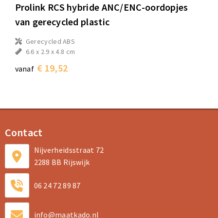
Prolink RCS hybride ANC/ENC-oordopjes
van gerecycled plastic
Gerecycled ABS
6.6 x 2.9 x 4.8 cm
€ 19,52
vanaf
Contact
Nijverheidsstraat 72
2288 BB Rijswijk
06 24 72 89 87
info@maatkado.nl