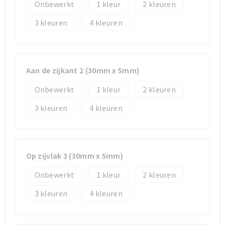
Koeltassen en Koelboxen
Koeltassen en Koelboxen
Onbewerkt
1
2
3
4
Papieren tassen
Papieren tassen
Promotietassen
Promotietassen
Aan de zijkant 2 (30mm x 5mm)
Reistassen
Reistassen
Onbewerkt
1
2
Jute tassen
Jute tassen
3
4
Strandtassen
Strandtassen
Waterbestendige tassen
Waterbestendige tassen
Op zijvlak 3 (30mm x 5mm)
Koffers en Trolleys
Koffers en Trolleys
Onbewerkt
1
2
3
4
Laptop hoezen en tassen
Laptop hoezen en tassen
Katoenen draagtassen
Katoenen draagtassen