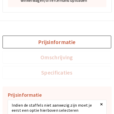
winkelwagen/offertemand uploaden
Sporttassen
Sporttassen
Toilettassen
Toilettassen
Documententassen
Documententassen
Prijsinformatie
Heuptassen
Heuptassen
Omschrijving
Boodschappentassen
Boodschappentassen
Specificaties
Prijsinformatie
×
Indien de staffels niet aanwezig zijn moet je
eerst een optie hierboven selecteren