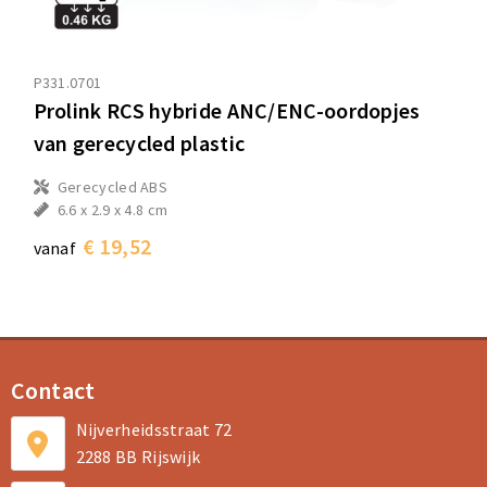
P331.0701
Prolink RCS hybride ANC/ENC-oordopjes
van gerecycled plastic
Gerecycled ABS
6.6 x 2.9 x 4.8 cm
€ 19,52
vanaf
Contact
Nijverheidsstraat 72
2288 BB Rijswijk